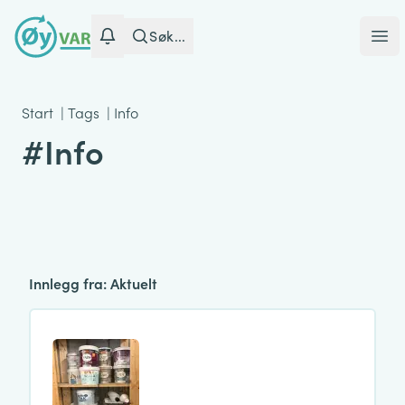
Søk...
Ope
Start
|
Tags
|
Info
#Info
Innlegg fra: Aktuelt