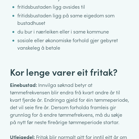
fritidsbustaden ligg avsides til
fritidsbustaden ligg på same eigedom som
bustadhuset
du bur i nærleiken eller i same kommune
sosiale eller økonomiske forhold gjer gebyret
vanskeleg å betale
Kor lenge varer eit fritak?
Einebustad:
Innvilga søknad betyr at
tømmefrekvensen blir endra frå kvart andre år til
kvart fjerde år. Endringa gjeld for éin tømmeperiode,
det vil seie fire år. Dersom forholda framleis gir
grunnlag for å endre tømmefrekvens, må du søkje
på nytt før neste fireårige tømmeperiode startar.
Utleigedel:
Fritak blir normalt gitt for inntil eitt år om