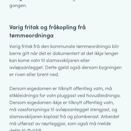
gongen.
Varig fritak og fråkopling frå
tømmeordninga
Varig fritak frå den kommunale tømmeordninga blir
berre gitt når det er dokumentert at det ikkje lenger
kan kome vatn til slamavskiljaren eller
avløpsanlegget. Dette gjeld også dersom bygningen
er riven eller brent ned.
Dersom eigedomen er tilknytt offentleg vatn, må
stikkleidninga for vatn pluggast ved hovudleidninga.
Dersom eigedomen ikkje er tilknytt offentleg vatn,
må vassforsyninga til avløpsanlegget stengjast, og
slamavskiljaren koplast frå og plomberast. Arbeidet
må utførast av røyrleggjar, som også må melde
dette til ØyVAR.