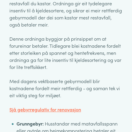
restavfall du kastar. Ordninga gir eit tydelegare
insentiv til å kjeldesortere, og sikrar ei meir rettferdig
gebyrmodell der dei som kastar mest restavfall,
også betaler meir.
Denne ordninga byggjar på prinsippet om at
forureinar betaler. Tidlegare blei kostnadene fordelt
etter storleiken på spannet og hentefrekvens, men
ordninga ga for lite insentiv til kjeldesortering og var
for lite treffsikkert.
Med dagens vektbaserte gebyrmodell blir
kostnadene fordelt meir rettferdig - og saman tek vi
eit viktig steg for miljøet.
Sjå gebyrregulativ for renovasjon
Grunngebyr:
Husstandar med matavfallsspann
eller avtale om heimekompostering betaler eit