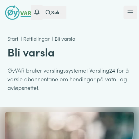
Søk...
Ope
Start
|
Rettleiingar
|
Bli varsla
Bli varsla
ØyVAR bruker varslingssystemet Varsling24 for å
varsle abonnentane om hendingar på vatn- og
avløpsnettet.