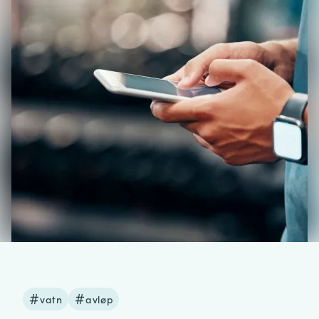
vatn
avløp