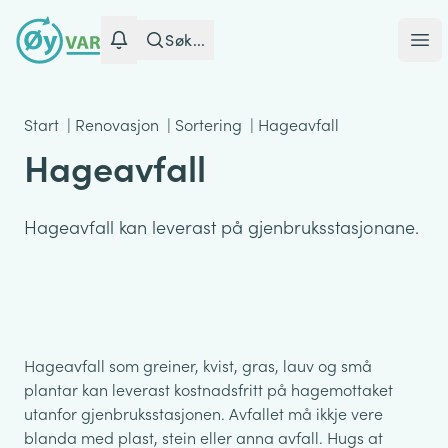
Søk...
Ope
Start
|
Renovasjon
|
Sortering
|
Hageavfall
Hageavfall
Hageavfall kan leverast på gjenbruksstasjonane.
Hageavfall som greiner, kvist, gras, lauv og små
plantar kan leverast kostnadsfritt på hagemottaket
utanfor gjenbruksstasjonen. Avfallet må ikkje vere
blanda med plast, stein eller anna avfall. Hugs at