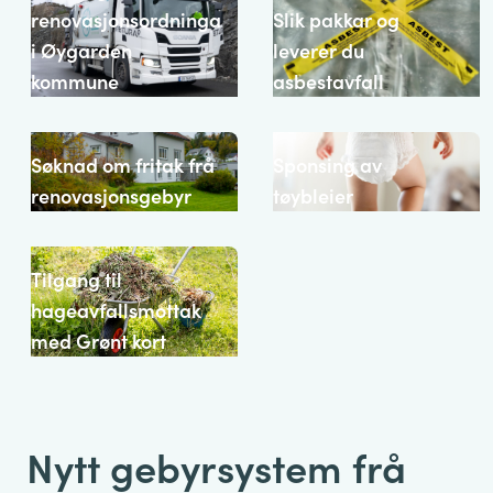
renovasjonsordninga
Slik pakkar og
i Øygarden
leverer du
kommune
asbestavfall
Søknad om fritak frå
Sponsing av
renovasjonsgebyr
tøybleier
Tilgang til
hageavfallsmottak
med Grønt kort
Nytt gebyrsystem frå