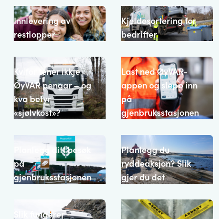
Innlevering av
Kjeldesortering for
restlopper
bedrifter
Kvifor tener ikkje
Last ned ØyVAR-
ØyVAR pengar – og
appen og slepp inn
kva betyr
på
«sjølvkost»?
gjenbruksstasjonen
Planlegg ditt besøk
Planlegg du
på
ryddeaksjon? Slik
gjenbruksstasjonen
gjer du det
Slik fungerer