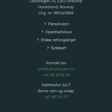
Lonavegen 20, 5353 Straume
Hordaland, Norway
Org. nr: 985345899
Personvern
Openheitslova
Etiske retningslinjer
Sidekart
Kontakt oss
postboks@oyvar.no
+47 56 31 59 30
Vakttelefon 24/7
Berre vatn og avløp
+47 917 29 717