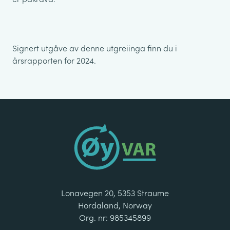
Signert utgåve av denne utgreiinga finn du i
årsrapporten for 2024.
Lonavegen 20, 5353 Straume
Hordaland, Norway
Org. nr: 985345899