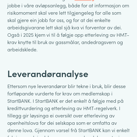
jobbe i våre avløpsanlegg, både for at informasjon om
risikomoment skal vere lett tilgjengeleg for alle som
skal gjere ein jobb for oss, og for at dei enkelte
arbeidsgivarane lett skal sjå kva vi forventar av dei.
Også i 2025 kjem vi til å følgje opp etterleving av HMT-
krav knytte til bruk av gassmålar, andedragsvern og
arbeidsklede.
Leverandøranalyse
Ettersom nye leverandørar blir tekne i bruk, blir desse
fortløpande vurderte for krav om medlemskap i
StartBANK. I StartBANK er det enkelt å følgje med på
kredittvurdering og etterleving av HMT-regelverk. I
tillegg gir løysinga ei oversikt over etterleving av
openheitslova for dei selskapa som er omfatta av
denne lova. Gjennom varsel frå StartBANK kan vi enkelt