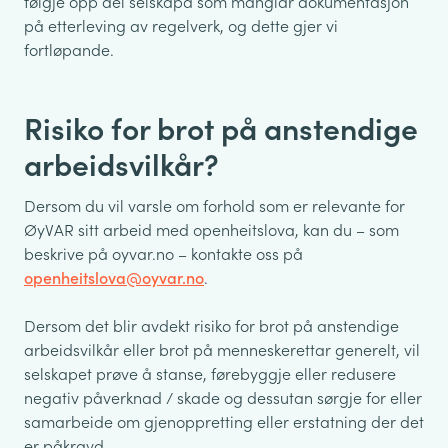
følgje opp dei selskapa som manglar dokumentasjon
på etterleving av regelverk, og dette gjer vi
fortløpande.
Risiko for brot på anstendige
arbeidsvilkår?
Dersom du vil varsle om forhold som er relevante for
ØyVAR sitt arbeid med openheitslova, kan du – som
beskrive på oyvar.no – kontakte oss på
openheitslova@oyvar.no
.
Dersom det blir avdekt risiko for brot på anstendige
arbeidsvilkår eller brot på menneskerettar generelt, vil
selskapet prøve å stanse, førebyggje eller redusere
negativ påverknad / skade og dessutan sørgje for eller
samarbeide om gjenoppretting eller erstatning der det
er påkravd.