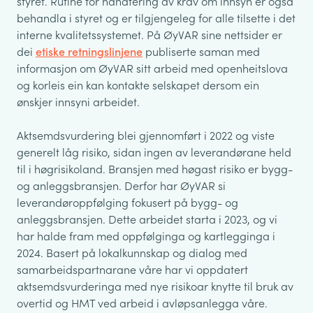
styret. Rutine for handtering av krav om innsyn er også
behandla i styret og er tilgjengeleg for alle tilsette i det
interne kvalitetssystemet. På ØyVAR sine nettsider er
dei
etiske retningslinjene
publiserte saman med
informasjon om ØyVAR sitt arbeid med openheitslova
og korleis ein kan kontakte selskapet dersom ein
ønskjer innsyni arbeidet.
Aktsemdsvurdering blei gjennomført i 2022 og viste
generelt låg risiko, sidan ingen av leverandørane held
til i høgrisikoland. Bransjen med høgast risiko er bygg-
og anleggsbransjen. Derfor har ØyVAR si
leverandøroppfølging fokusert på bygg- og
anleggsbransjen. Dette arbeidet starta i 2023, og vi
har halde fram med oppfølginga og kartlegginga i
2024. Basert på lokalkunnskap og dialog med
samarbeidspartnarane våre har vi oppdatert
aktsemdsvurderinga med nye risikoar knytte til bruk av
overtid og HMT ved arbeid i avløpsanlegga våre.