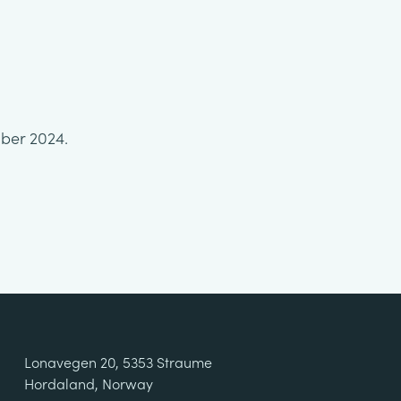
mber 2024.
Lonavegen 20, 5353 Straume
Hordaland, Norway