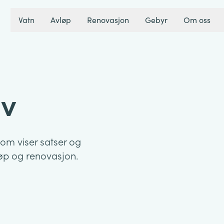
Vatn
Avløp
Renovasjon
Gebyr
Om oss
iv
som viser satser og
løp og renovasjon.