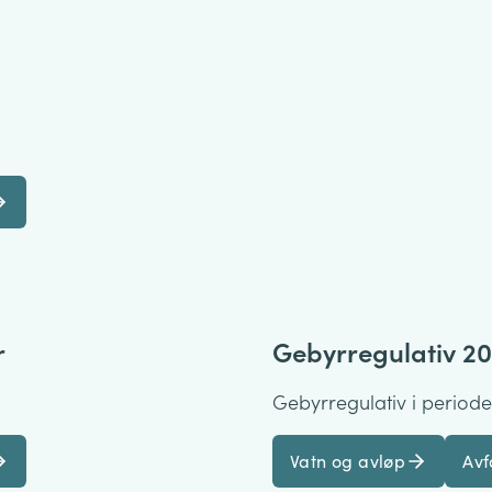
r
Gebyrregulativ 20
Gebyrregulativ i perioden 
Vatn og avløp
Avf