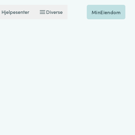
Hjelpesenter
Diverse
MinEiendom