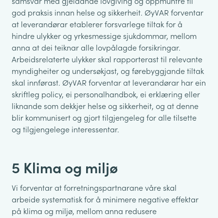
samsvar med gjeldande lovgiving og oppmuntre til
god praksis innan helse og sikkerheit. ØyVAR forventar
at leverandørar etablerer forsvarlege tiltak for å
hindre ulykker og yrkesmessige sjukdommar, mellom
anna at dei teiknar alle lovpålagde forsikringar.
Arbeidsrelaterte ulykker skal rapporterast til relevante
myndigheiter og undersøkjast, og førebyggjande tiltak
skal innførast. ØyVAR forventar at leverandørar har ein
skriftleg policy, ei personalhandbok, ei erklæring eller
liknande som dekkjer helse og sikkerheit, og at denne
blir kommunisert og gjort tilgjengeleg for alle tilsette
og tilgjengelege interessentar.
5 Klima og miljø
Vi forventar at forretningspartnarane våre skal
arbeide systematisk for å minimere negative effektar
på klima og miljø, mellom anna redusere