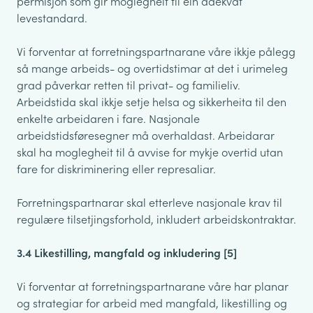
permisjon som gir moglegheit til ein adekvat
levestandard.
Vi forventar at forretningspartnarane våre ikkje pålegg
så mange arbeids- og overtidstimar at det i urimeleg
grad påverkar retten til privat- og familieliv.
Arbeidstida skal ikkje setje helsa og sikkerheita til den
enkelte arbeidaren i fare. Nasjonale
arbeidstidsføresegner må overhaldast. Arbeidarar
skal ha moglegheit til å avvise for mykje overtid utan
fare for diskriminering eller represaliar.
Forretningspartnarar skal etterleve nasjonale krav til
regulære tilsetjingsforhold, inkludert arbeidskontraktar.
3.4 Likestilling, mangfald og inkludering [5]
Vi forventar at forretningspartnarane våre har planar
og strategiar for arbeid med mangfald, likestilling og