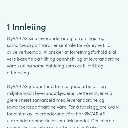
1 Innleiing
ØyVAR AS sine leverandørar og forretnings- og
samarbeidspartnarar er sentrale for vår evne til å
drive verksemda. Vi ønskjer at forretningsforhold skal
vere baserte på tillit og openheit, og at leverandørane
våre skal ha same haldning som oss til etikk og
etterleving.
ØyVAR AS jobbar for å fremje gode arbeids- og
miljøforhold i leverandørkjedene. Dette ønskjer vi å
gjere i nært samarbeid med leverandørane og
samarbeidspartnarane våre. For å tydeleggjere kva vi
forventar av leverandørane våre har ØyVAR AS
utarbeidd retningslinjer for etisk handel. Dei interne
retningslinjene våre er utarbeidde for å sikre