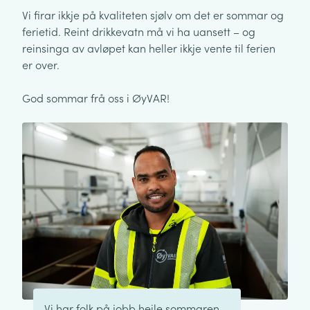
Vi firar ikkje på kvaliteten sjølv om det er sommar og
ferietid. Reint drikkevatn må vi ha uansett – og
reinsinga av avløpet kan heller ikkje vente til ferien
er over.
God sommar frå oss i ØyVAR!
Vi har folk på jobb heile sommaren.